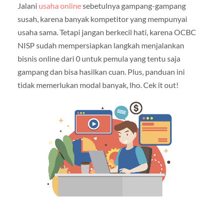
Jalani
usaha online
sebetulnya gampang-gampang
susah, karena banyak kompetitor yang mempunyai
usaha sama. Tetapi jangan berkecil hati, karena OCBC
NISP sudah mempersiapkan langkah menjalankan
bisnis online dari 0 untuk pemula yang tentu saja
gampang dan bisa hasilkan cuan. Plus, panduan ini
tidak memerlukan modal banyak, lho. Cek it out!