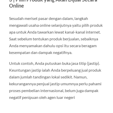
Online
Sesudah meriset pasar dengan dalam, langkah
mengawali usaha online selanjutnya yaitu pilih produk
apa untuk Anda tawarkan lewat kanal-kanal internet.
Saat sebelum tentukan produk berjualan, sebaiknya
Anda menyamakan dahulu opsi itu secara beragam
kesempatan dan dampak negatifnya.
Untuk contoh, Anda putuskan buka jasa titip (jastip).
Keuntungan jastip ialah Anda berpeluang jual produk
dalam jumlah tandingan lokal sedikit. Namun,
kekurangannya penjual jastip umumnya perlu pahami
proses pembelian internasional, belum juga dampak
negatif penipuan oleh agen luar negeri