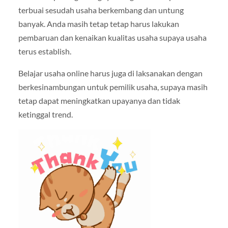
terbuai sesudah usaha berkembang dan untung
banyak. Anda masih tetap tetap harus lakukan
pembaruan dan kenaikan kualitas usaha supaya usaha
terus establish.
Belajar usaha online harus juga di laksanakan dengan
berkesinambungan untuk pemilik usaha, supaya masih
tetap dapat meningkatkan upayanya dan tidak
ketinggal trend.