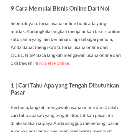
9 Cara Memulai Bisnis Online Dari Nol
Sebetulnya tutorial usaha online tidak ada yang
mutlak. Kadangkala langkah menjalankan bisnis online
satu sama yang lain berlainan. Tapi sebagai pemula,
Anda dapat meng ikuti tutorial usaha online dari
OCBC NISP. Baca langkah mengawali usaha online dari
0 di bawah ini
roulette online
.
1 |
Cari Tahu Apa yang Tengah Dibutuhkan
Pasar
Pertama, langkah mengawali usaha online dari 0 ialah
cari tahu apakah yang tengah dibutuhkan pasar. Ini
dilaksanakan supaya Anda sanggup memenangi pasar.
Produk/jasa yang diperlukan oleh warga membuat