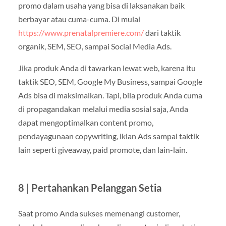
promo dalam usaha yang bisa di laksanakan baik
berbayar atau cuma-cuma. Di mulai
https://www.prenatalpremiere.com/
dari taktik
organik, SEM, SEO, sampai Social Media Ads.
Jika produk Anda di tawarkan lewat web, karena itu
taktik SEO, SEM, Google My Business, sampai Google
Ads bisa di maksimalkan. Tapi, bila produk Anda cuma
di propagandakan melalui media sosial saja, Anda
dapat mengoptimalkan content promo,
pendayagunaan copywriting, iklan Ads sampai taktik
lain seperti giveaway, paid promote, dan lain-lain.
8 |
Pertahankan Pelanggan Setia
Saat promo Anda sukses memenangi customer,