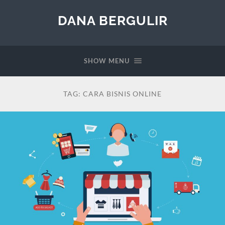
DANA BERGULIR
SHOW MENU
TAG:
CARA BISNIS ONLINE