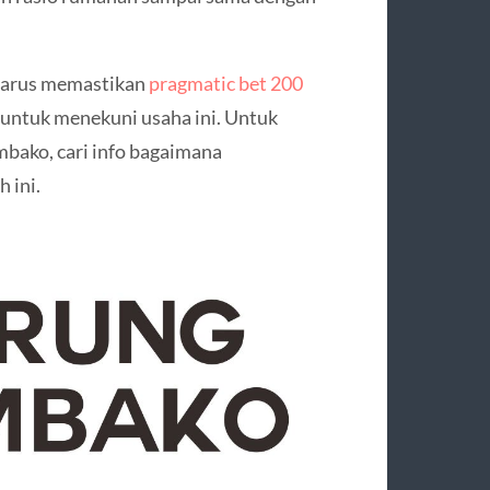
 harus memastikan
pragmatic bet 200
ntuk menekuni usaha ini. Untuk
bako, cari info bagaimana
 ini.